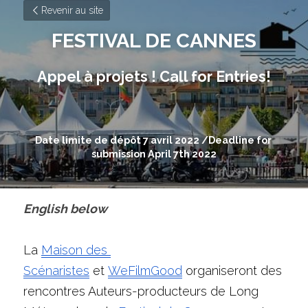
Revenir au site
FESTIVAL DE CANNES
Appel à projets ! Call for Entries!
Date limite de dépôt 7 avril 2022 /Deadline for 
submission April 7th 2022
English below
La 
Maison des 
Scénaristes
et
WeFilmGood
organiseront des 
rencontres Auteurs-producteurs
de Long 