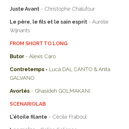
Juste Avant
 - Christophe Chalufour
Le père, le fils et le sain esprit
 - Aurélie 
Wijnants
BOUILL“
AMACHAHOU" - 
Isabelle MO
FROM SHORT TO LONG
Butor
 - Alexis Caro
Contretemps -
Luca DAL CANTO & Anita 
GALVANO
Avortés
 - Ghasideh GOLMAKANI
SCENARIOLAB
L'étoile filante
 - Cécile Fraboul 