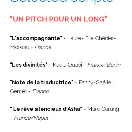
"UN PITCH POUR UN LONG"
"L'accompagnante" 
- Laure- Élie Chénier-
Moreau - 
France
"Les divinités"
 - Kadia Ouabi -
 France/Bénin
"Note de la traductrice"
 - Fanny-Gaëlle 
Gentet -
 France
" Le rêve silencieux d'Asha" 
-
 Marc Gurung 
-
 France/Népal