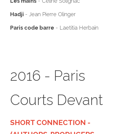
Les mains
 - Celine Solignac
Hadji 
- Jean Pierre Olinger 		
Paris code barre
 - Laetitia Herbain 	
Lscile 
Fraboul
"
is code barre
"
 - Laetitia 
HERBAI
"
Hadji
"
 - Jean-Pierre OLINGER & 
Omar UJID"Les mins" Céline Solignac
2016 - Paris 
Courts Devant
SHORT CONNECTION - 