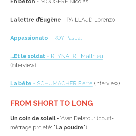
En béton
 - MOUGÈRE Nicolas
La lettre d’Eugène
 - PAILLAUD Lorenzo
Appassionato 
- ROY Pascal 
...Et le soldat
 - REYNAERT Matthieu
(interview)
La bête
 - SCHUMACHER Pierre
 (interview)
FROM SHORT TO LONG
Un coin de soleil
 - 
Yvan Delatour (court-
métrage projeté: 
"La poudre"
)