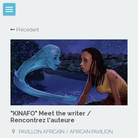
×
CATÉGORIES DE BLOG
Français
Précédent
Toutes les catégories
English
Menu
Appels / Calls
Rechercher
WeFilmGood
"KINAFO" Meet the writer /
Rencontrez l'auteure
PAVILLON AFRICAIN / AFRICAN PAVILION