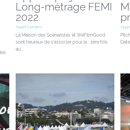
Long-métrage FEMI
M
2022
pr
Appel à projets
Appel
La Maison des Scénaristes et WeFilmGood,
Pitc
sont heureux de s'associer pour la 1ère fois
Date
au...
des