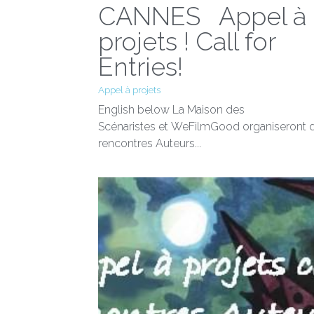
CANNES Appel à
projets ! Call for
Entries!
Appel à projets
English below La Maison des
Scénaristes et WeFilmGood organiseront 
rencontres Auteurs...