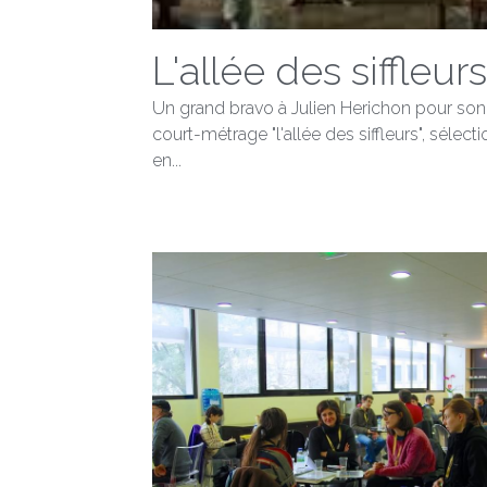
L'allée des siffleurs
Un grand bravo à Julien Herichon pour son
court-métrage "l'allée des siffleurs", sélect
en...