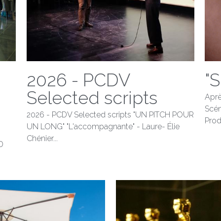
2026 - PCDV
"S
Selected scripts
Aprè
Scén
2026 - PCDV Selected scripts "UN PITCH POUR
Prod
UN LONG" "L'accompagnante" - Laure- Élie
Chénier...
D