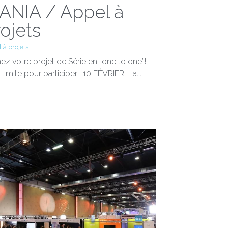
ANIA / Appel à
ojets
 à projets
hez votre projet de Série en “one to one”!
 limite pour participer: 10 FÉVRIER La...