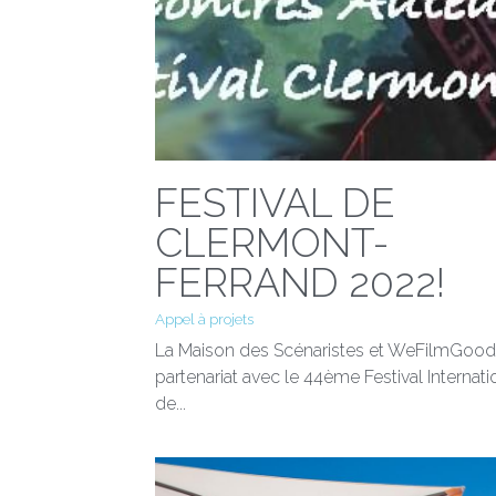
FESTIVAL DE
CLERMONT-
FERRAND 2022!
Appel à projets
La Maison des Scénaristes et WeFilmGood
partenariat avec le 44ème Festival Internati
de...