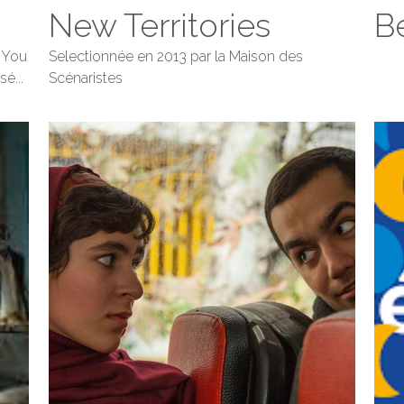
New Territories
B
s You
Selectionnée en 2013 par la Maison des
é...
Scénaristes