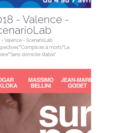
018 - Valence -
cenarioLab
 - Valence - ScenarioLab
spectives""Complices à morts""La
tière""Sans domicile stable"