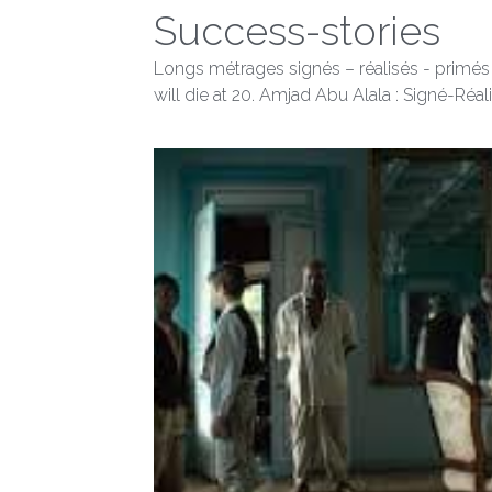
Success-stories
Longs métrages signés – réalisés - primé
will die at 20. Amjad Abu Alala : Signé-Réalis