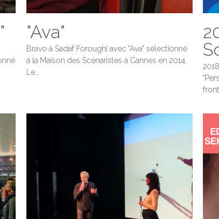
"
"Ava"
2
S
Bravo à Sadaf Foroughi avec "Ava" sélectionné
ionné
à la Maison des Scénaristes à Cannes en 2014.
2018
Le...
"Per
fron