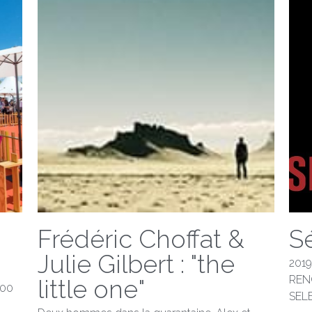
Frédéric Choffat &
S
Julie Gilbert : "the
201
REN
little one"
:00
SEL